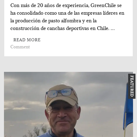
Con más de 20 años de experiencia, GreenChile se
ha consolidado como una de las empresas líderes en
la producción de pasto alfombra y en la
construcción de canchas deportivas en Chile. …
READ MORE
on
Comment
GreenChile,
referente
nacional
en
FEATURED
producción
de
pasto
alfombra
y
construcción
de
canchas.