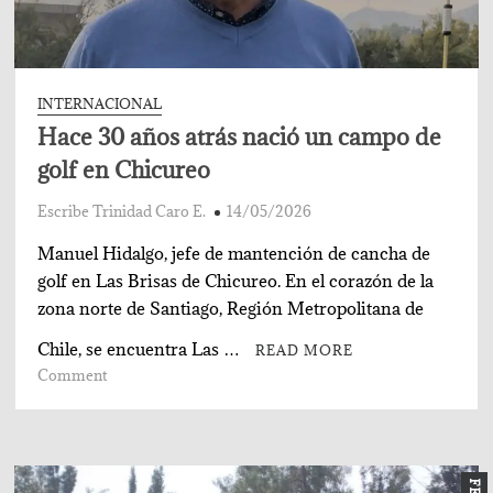
INTERNACIONAL
Hace 30 años atrás nació un campo de
golf en Chicureo
Escribe Trinidad Caro E.
14/05/2026
Manuel Hidalgo, jefe de mantención de cancha de
golf en Las Brisas de Chicureo. En el corazón de la
zona norte de Santiago, Región Metropolitana de
Chile, se encuentra Las …
READ MORE
on
Comment
Hace
30
años
atrás