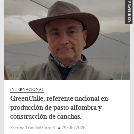
FEATURED
un
horno
y
una
tradición
que
no
se
apaga
INTERNACIONAL
GreenChile, referente nacional en
producción de pasto alfombra y
construcción de canchas.
Escribe Trinidad Caro E.
29/06/2026