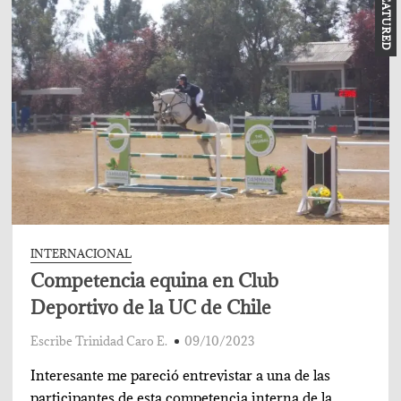
FEATURED
nació
un
campo
de
golf
en
Chicureo
INTERNACIONAL
Competencia equina en Club
Deportivo de la UC de Chile
Escribe Trinidad Caro E.
09/10/2023
Interesante me pareció entrevistar a una de las
participantes de esta competencia interna de la