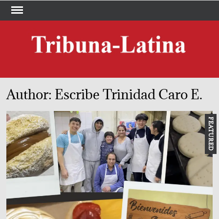
Skip
to
content
TRI
Periód
LA
Author:
Escribe Trinidad Caro E.
FEATURED