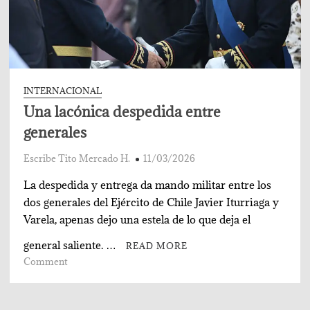
INTERNACIONAL
Una lacónica despedida entre
generales
Escribe Tito Mercado H.
11/03/2026
La despedida y entrega da mando militar entre los
dos generales del Ejército de Chile Javier Iturriaga y
Varela, apenas dejo una estela de lo que deja el
general saliente. …
READ MORE
on
Comment
Una
lacónica
despedida