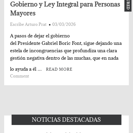
Gobierno y Ley Integral para Personas
Mayores
Escribe Arturo Prat
03/03/2026
A pasos de dejar el gobierno
del Presidente Gabriel Boric Font, sigue dejando una
estela de incongruencias que profundiza una clara
gestión negativa dentro de las muchas, que en nada
lo ayuda a él …
READ MORE
on
Comment
Gobierno
y
Ley
Integral
para
Personas
NOTICIAS DESTACADAS
Mayores