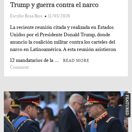
Trump y guerra contra el narco
Escribe Rosa Ríos
11/03/2026
La reciente reunión citada y realizada en Estados
Unidos por el Presidente Donald Trump, donde
anuncio la coalición militar contra los carteles del
narco en Latinoamérica. A esta reunión asistieron
12 mandatarios de la …
READ MORE
on
Comment
Trump y
guerra
contra
el
FEATURED
narco