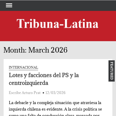
Skip
to
content
TRI
Periód
LA
Month:
March 2026
FEATURED
INTERNACIONAL
Lotes y facciones del PS y la
centroizquierda
Escribe Arturo Prat
12/03/2026
La debacle y la compleja situación que atraviesa la
izquierda chilena es evidente. A la crisis política se
suma una falta de conducción clara, marcada por