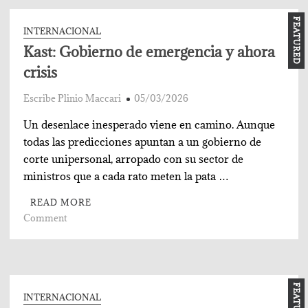
entre
FEATURED
generales
INTERNACIONAL
Kast: Gobierno de emergencia y ahora
crisis
Escribe Plinio Maccari
05/03/2026
Un desenlace inesperado viene en camino. Aunque
todas las predicciones apuntan a un gobierno de
corte unipersonal, arropado con su sector de
ministros que a cada rato meten la pata …
READ MORE
on
Comment
Kast: Gobierno
de
emergencia
y
FEATURED
ahora
INTERNACIONAL
crisis