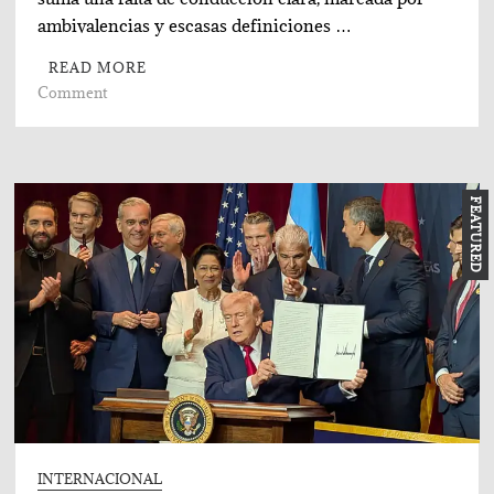
ambivalencias y escasas definiciones …
READ MORE
on
Comment
Lotes
y
facciones
del
FEATURED
PS
y
la
centroizquierda
INTERNACIONAL