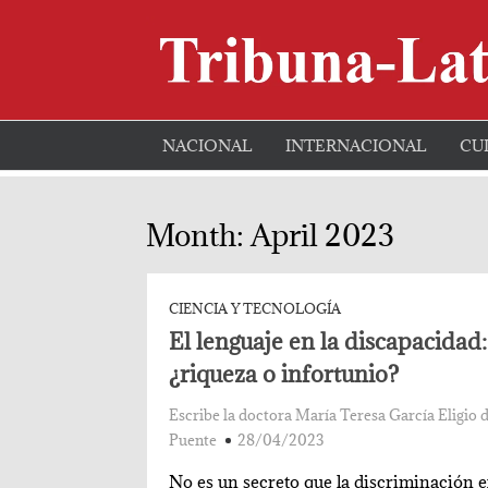
Skip
to
content
NACIONAL
INTERNACIONAL
CU
Month:
April 2023
CIENCIA Y TECNOLOGÍA
El lenguaje en la discapacidad:
¿riqueza o infortunio?
Escribe la doctora María Teresa García Eligio d
Puente
28/04/2023
No es un secreto que la discriminación ex