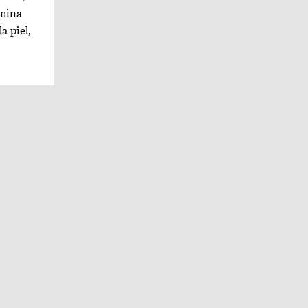
imina
a piel,