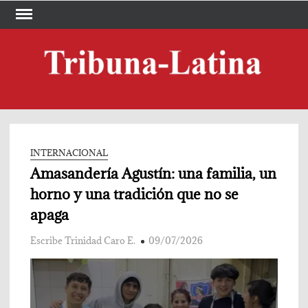
Skip
to
content
TRI
Periód
LA
INTERNACIONAL
Amasandería Agustín: una familia, un
horno y una tradición que no se
apaga
Escribe Trinidad Caro E.
09/07/2026