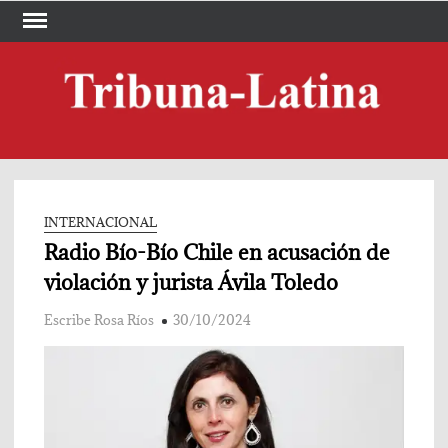
Skip
to
content
TRI
Periód
LA
INTERNACIONAL
Radio Bío-Bío Chile en acusación de
violación y jurista Ávila Toledo
Escribe Rosa Ríos
30/10/2024