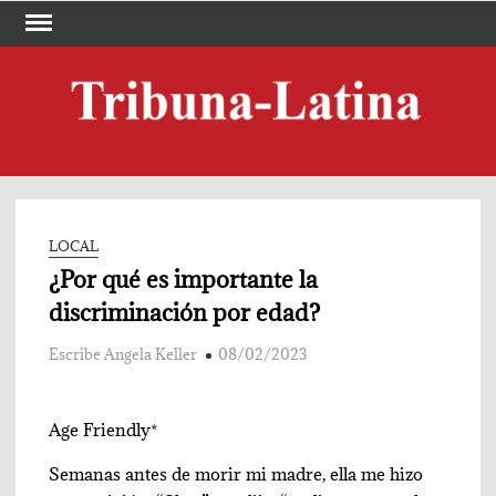
Skip
to
content
TRI
Periód
LA
LOCAL
¿Por qué es importante la
discriminación por edad?
Escribe Angela Keller
08/02/2023
Age Friendly*
Semanas antes de morir mi madre, ella me hizo