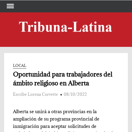
Skip
to
content
TRI
Periód
LA
LOCAL
Oportunidad para trabajadores del
ámbito religioso en Alberta
Escribe Lorena Corvette
08/10/2022
Alberta se unirá a otras provincias en la
ampliación de su programa provincial de
inmigración para aceptar solicitudes de