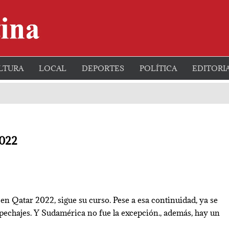
TRIBUNA-
Periódico
LATINA
LTURA
LOCAL
DEPORTES
POLÍTICA
EDITORI
2022
 en Qatar 2022, sigue su curso. Pese a esa continuidad, ya se
epechajes. Y Sudamérica no fue la excepción., además, hay un