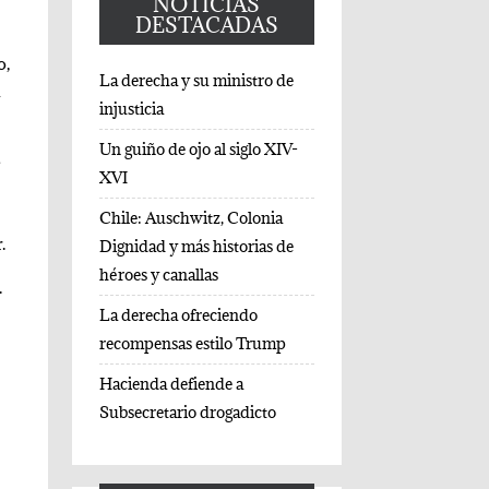
NOTICIAS
DESTACADAS
o,
La derecha y su ministro de
n
injusticia
Un guiño de ojo al siglo XIV-
e
XVI
Chile: Auschwitz, Colonia
.
Dignidad y más historias de
héroes y canallas
.
La derecha ofreciendo
recompensas estilo Trump
Hacienda defiende a
Subsecretario drogadicto