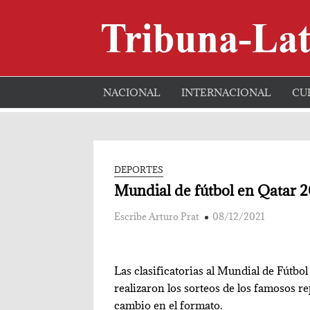
Skip
to
content
NACIONAL
INTERNACIONAL
CU
DEPORTES
Mundial de fútbol en Qatar 
Escribe Arturo Prat
08/12/2021
Las clasificatorias al Mundial de Fútbol
realizaron los sorteos de los famosos r
cambio en el formato.