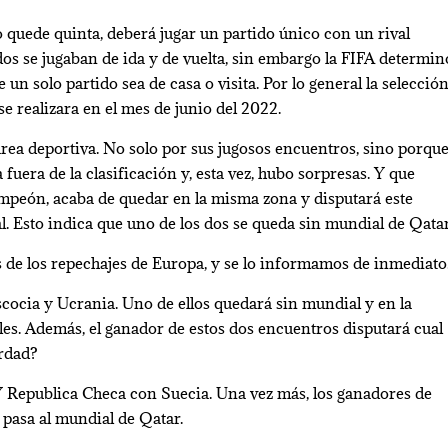
o quede quinta, deberá jugar un partido único con un rival
idos se jugaban de ida y de vuelta, sin embargo la FIFA determin
 un solo partido sea de casa o visita. Por lo general la selecció
e realizara en el mes de junio del 2022.
área deportiva. No solo por sus jugosos encuentros, sino porqu
uera de la clasificación y, esta vez, hubo sorpresas. Y que
 campeón, acaba de quedar en la misma zona y disputará este
 Esto indica que uno de los dos se queda sin mundial de Qatar
de los repechajes de Europa, y se lo informamos de inmediato
scocia y Ucrania. Uno de ellos quedará sin mundial y en la
les. Además, el ganador de estos dos encuentros disputará cual
erdad?
 Republica Checa con Suecia. Una vez más, los ganadores de
o pasa al mundial de Qatar.