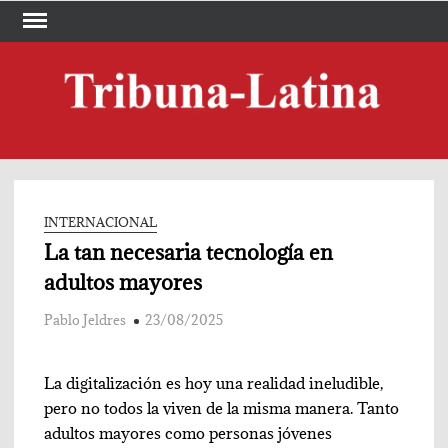
Skip
to
content
TRI
Periód
LA
INTERNACIONAL
La tan necesaria tecnología en
adultos mayores
Pablo Jeldres
23/08/2025
La digitalización es hoy una realidad ineludible,
pero no todos la viven de la misma manera. Tanto
adultos mayores como personas jóvenes