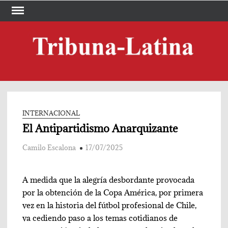
Skip
to
content
TRI
Periód
LA
INTERNACIONAL
El Antipartidismo Anarquizante
Camilo Escalona
17/07/2025
A medida que la alegría desbordante provocada
por la obtención de la Copa América, por primera
vez en la historia del fútbol profesional de Chile,
va cediendo paso a los temas cotidianos de