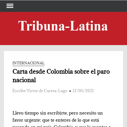
Skip
to
content
TRI
Periód
LA
INTERNACIONAL
Carta desde Colombia sobre el paro
nacional
Escribe Victor de Currea-Lugo
12/05/2021
Llevo tiempo sin escribirte, pero necesito un
favor urgente: que te enteres de lo que está