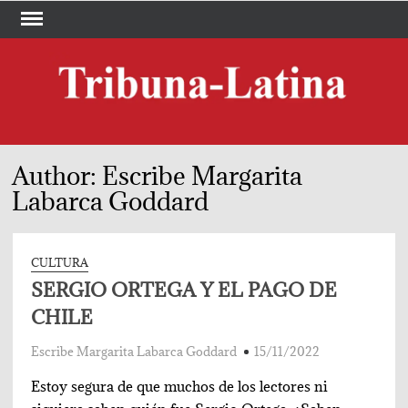
Skip
to
content
TRI
Periód
LA
Author:
Escribe Margarita
Labarca Goddard
CULTURA
SERGIO ORTEGA Y EL PAGO DE
CHILE
Escribe Margarita Labarca Goddard
15/11/2022
Estoy segura de que muchos de los lectores ni