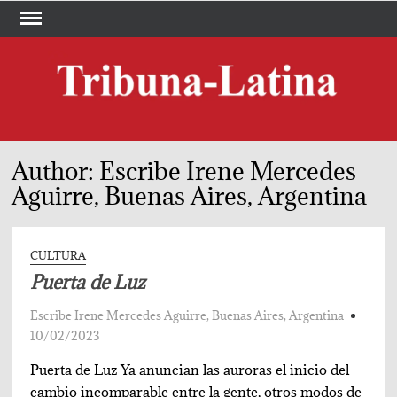
Skip
to
content
TRI
Periód
LA
Author:
Escribe Irene Mercedes
Aguirre, Buenas Aires, Argentina
CULTURA
Puerta de Luz
Escribe Irene Mercedes Aguirre, Buenas Aires, Argentina
10/02/2023
Puerta de Luz Ya anuncian las auroras el inicio del
cambio incomparable entre la gente, otros modos de