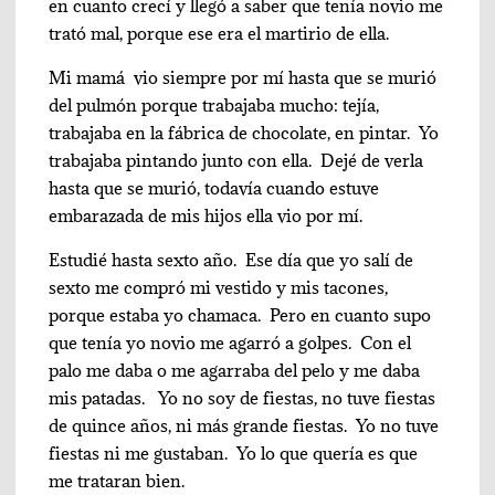
en cuanto crecí y llegó a saber que tenía novio me
trató mal, porque ese era el martirio de ella.
Mi mamá vio siempre por mí hasta que se murió
del pulmón porque trabajaba mucho: tejía,
trabajaba en la fábrica de chocolate, en pintar. Yo
trabajaba pintando junto con ella. Dejé de verla
hasta que se murió, todavía cuando estuve
embarazada de mis hijos ella vio por mí.
Estudié hasta sexto año. Ese día que yo salí de
sexto me compró mi vestido y mis tacones,
porque estaba yo chamaca. Pero en cuanto supo
que tenía yo novio me agarró a golpes. Con el
palo me daba o me agarraba del pelo y me daba
mis patadas. Yo no soy de fiestas, no tuve fiestas
de quince años, ni más grande fiestas. Yo no tuve
fiestas ni me gustaban. Yo lo que quería es que
me trataran bien.