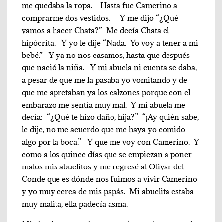
me quedaba la ropa. Hasta fue Camerino a
comprarme dos vestidos. Y me dijo “¿Qué
vamos a hacer Chata?” Me decía Chata el
hipócrita. Y yo le dije “Nada. Yo voy a tener a mi
bebé.” Y ya no nos casamos, hasta que después
que nació la niña. Y mi abuela ni cuenta se daba,
a pesar de que me la pasaba yo vomitando y de
que me apretaban ya los calzones porque con el
embarazo me sentía muy mal. Y mi abuela me
decía: “¿Qué te hizo daño, hija?” “¡Ay quién sabe,
le dije, no me acuerdo que me haya yo comido
algo por la boca.” Y que me voy con Camerino. Y
como a los quince días que se empiezan a poner
malos mis abuelitos y me regresé al Olivar del
Conde que es dónde nos fuimos a vivir Camerino
y yo muy cerca de mis papás. Mi abuelita estaba
muy malita, ella padecía asma.