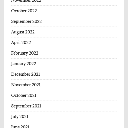
November 2022
October 2022
September 2022
August 2022
April 2022
February 2022
January 2022
December 2021
November 2021
October 2021
September 2021
July 2021
June 2021