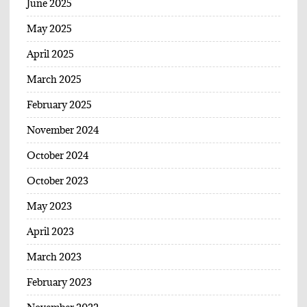
June 2025
May 2025
April 2025
March 2025
February 2025
November 2024
October 2024
October 2023
May 2023
April 2023
March 2023
February 2023