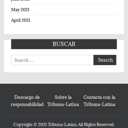
May 2021
April 2021
BUSCAR
Search
for:
Descargo de
Sobre la
Contacta con la
responsabilidad
Tribuna-Latina
Tribuna-Latina
Copyright © 2021 Tribuna-Latina. All Rights Reserved.