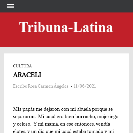
Skip
to
content
TRI
Periód
LA
CULTURA
ARACELI
Escribe Rosa Carmen Ángeles
11/06/2021
Mis papás me dejaron con mi abuela porque se
separaron. Mi papá era bien borracho, mujeriego
y celoso. Y mi mamá, en ese entonces, vendía
elotes, y un día que mi papá estaba tomado y mi