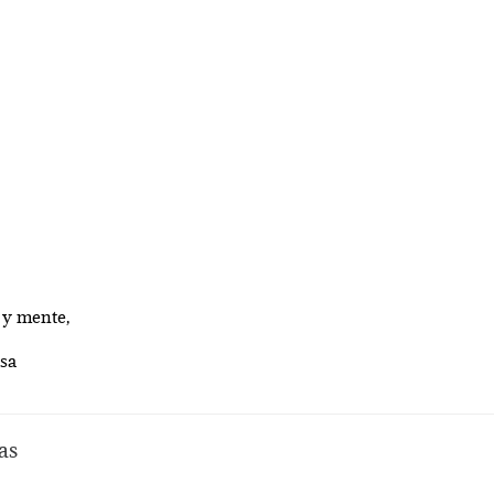
 y mente,
isa
as