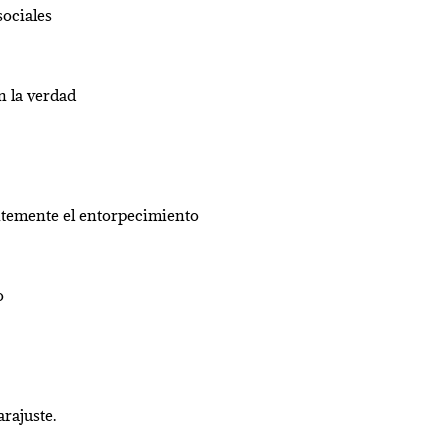
sociales
n la verdad
ntemente el entorpecimiento
o
rajuste.