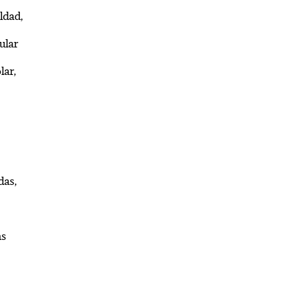
ldad,
ular
lar,
das,
as