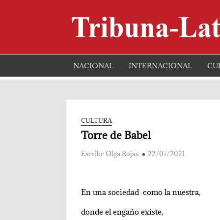
Skip
to
content
NACIONAL
INTERNACIONAL
CU
CULTURA
Torre de Babel
Escribe Olga Rojas
22/07/2021
En una sociedad como la nuestra,
donde el engaño existe,