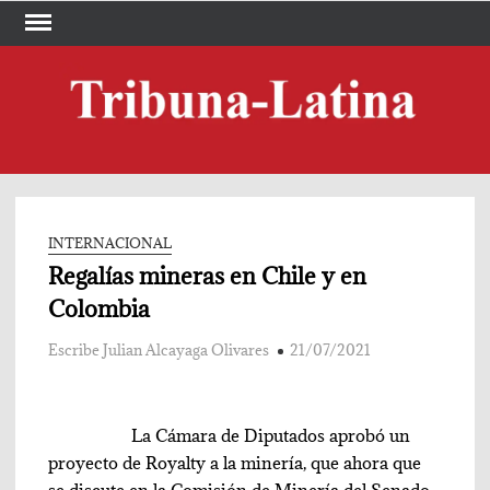
Skip
to
content
TRI
Periód
LA
INTERNACIONAL
Regalías mineras en Chile y en
Colombia
Escribe Julian Alcayaga Olivares
21/07/2021
La Cámara de Diputados aprobó un
proyecto de Royalty a la minería, que ahora que