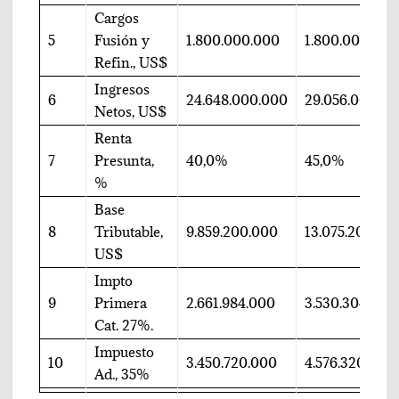
Cargos
5
Fusión y
1.800.000.000
1.800.000.000
Refin., US$
Ingresos
6
24.648.000.000
29.056.000.0
Netos, US$
Renta
7
Presunta,
40,0%
45,0%
%
Base
8
Tributable,
9.859.200.000
13.075.200.00
US$
Impto
9
Primera
2.661.984.000
3.530.304.000
Cat. 27%.
Impuesto
10
3.450.720.000
4.576.320.000
Ad., 35%