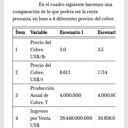
En el cuadro siguiente hacemos una
comparación de lo que podría ser la renta
presunta, en base a 4 diferentes preciso del cobre.
Ítem
Variable
Escenario 1
Escenario 2
Precio del
1
Cobre,
3,0
3,5
US$/lb
Precio del
2
Cobre,
6.612
7.714
US$/t
Producción
3
Anual de
4.000.000
4.000.000
Cobre, T
Ingresos
4
por Venta,
26.448.000.000
30.856.000.0
US$