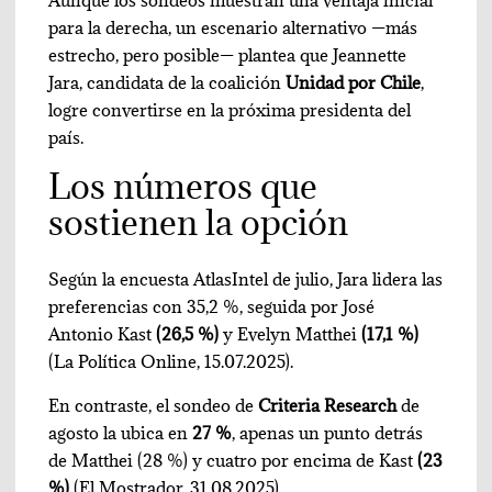
Aunque los sondeos muestran una ventaja inicial
para la derecha, un escenario alternativo —más
estrecho, pero posible— plantea que Jeannette
Jara, candidata de la coalición
Unidad por Chile
,
logre convertirse en la próxima presidenta del
país.
Los números que
sostienen la opción
Según la encuesta AtlasIntel de julio, Jara lidera las
preferencias con 35,2 %, seguida por José
Antonio Kast
(26,5 %)
y Evelyn Matthei
(17,1 %)
(La Política Online, 15.07.2025).
En contraste, el sondeo de
Criteria Research
de
agosto la ubica en
27 %
, apenas un punto detrás
de Matthei (28 %) y cuatro por encima de Kast
(23
%)
(El Mostrador, 31.08.2025).