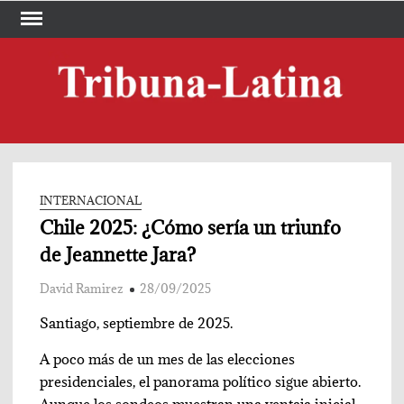
Skip
to
content
TRI
Periód
LA
INTERNACIONAL
Chile 2025: ¿Cómo sería un triunfo
de Jeannette Jara?
David Ramirez
28/09/2025
Santiago, septiembre de 2025.
A poco más de un mes de las elecciones
presidenciales, el panorama político sigue abierto.